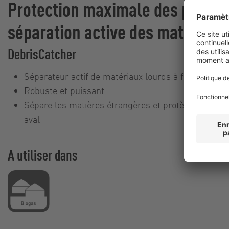
Protection maximale des plantes
séparation active des matières 
DebrisCatcher
Séparateur actif de matériaux lourds à faible con
Robuste et puissant
Sépare les matières étrangères et protège les comp
aval
A utiliser dans