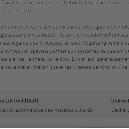
désirables du milieu liquide (DebrisCatcher) ou comme u
is Lift Unit).
 appréciés dans des applications telles que la technologie
lications industrielles. Ils sont principalement utilisés 
 sauvegarde des processus en aval. Vogelsang veille à ce
tre conception spéciale permet aux systèmes de gestion de
es pierres, le métal ou le bois. L'intérieur généreusemen
ainsi le travail mécanique et les vitesses de rotation - c
s Lift Unit (DLU)
Debris
ination automatique des matériaux lourds
Décharg