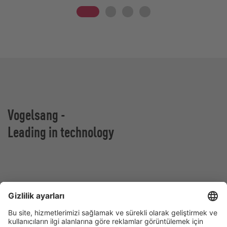
Vogelsang -
Leading in technology
Vogelsang GmbH & Co. KG
Holthoege 10-14
49632 Essen (Oldenburg)