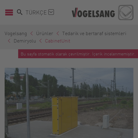
TÜRKÇE
Vogelsang
Ürünler
Tedarik ve bertaraf sistemleri
Demiryolu
CabinetUnit
Bu sayfa otomatik olarak çevrilmiştir. İçerik incelenmemiştir.