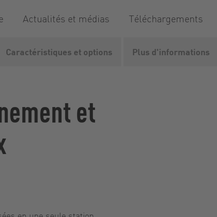
e
Actualités et médias
Téléchargements
Caractéristiques et options
Plus d'informations
.
Ferroviaires
TUnit
nnement et
x
ées en une seule station