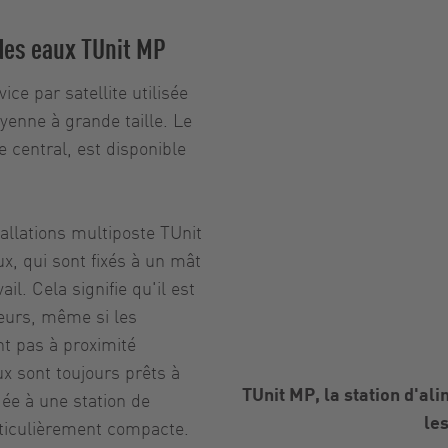
des eaux TUnit MP
ce par satellite utilisée
yenne à grande taille. Le
central, est disponible
allations multiposte TUnit
, qui sont fixés à un mât
il. Cela signifie qu'il est
neurs, même si les
t pas à proximité
x sont toujours prêts à
TUnit MP, la station d'al
dée à une station de
le
rticulièrement compacte.