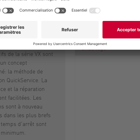
Options de TUni
its avec pompes à
Chauffage
ifs de la série VX sont
 un concept
né: la méthode de
on QuickService. La
e et la réparation
nt facilitées. Les
ons sont à nouveau
s dans les plus brefs
s temps d'arrêt sont
u minimum.