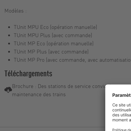
Modèles :
TUnit MPU Eco (opération manuelle)
TUnit MPU Plus (avec commande)
TUnit MP Eco (opération manuelle)
TUnit MP Plus (avec commande)
TUnit MP Pro (avec commande, avec automatisatio
Téléchargements
Brochure : Des stations de service conviviales pour l
maintenance des trains