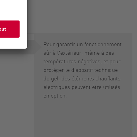
t
Pour garantir un fonctionnement
sûr à l'extérieur, même à des
températures négatives, et pour
protéger le dispositif technique
du gel, des éléments chauffants
électriques peuvent être utilisés
en option.