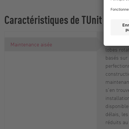
Caractéristiques de TUnit
Nos produ
Maintenance aisée
lobes rotat
basés sur
perfection
constructi
maintenanc
s'en trouve
installati
disponible
délais, le
réduits a