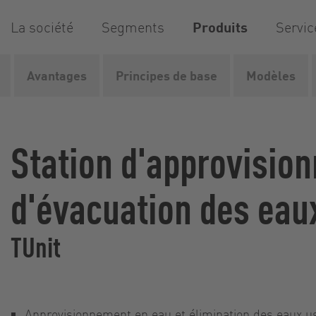
La société
Segments
Produits
Servic
Avantages
Principes de base
Modèles
Vogelsang
Produits
Systèmes d'approvisionnement et..
Station d'approvisio
d'évacuation des eau
TUnit
Approvisionnement en eau et élimination des eaux us