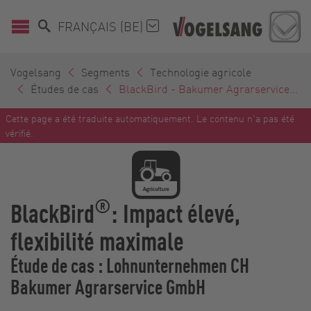
FRANÇAIS (BE)
Vogelsang
Segments
Technologie agricole
Études de cas
BlackBird - Bakumer Agrarservice...
Cette page a été traduite automatiquement. Le contenu n'a pas été
vérifié.
®
BlackBird
: Impact élevé,
flexibilité maximale
Étude de cas : Lohnunternehmen CH
Bakumer Agrarservice GmbH