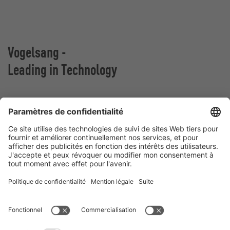
Vogelsang -
Leading in Technology
VOGELSANG BELGIUM N.V.
Slingerstraat 50
8820 Torhout
Belgique
Contact
Téléphone:
+32 51 81 96 40
E-Mail:
belgium@vogelsang.info