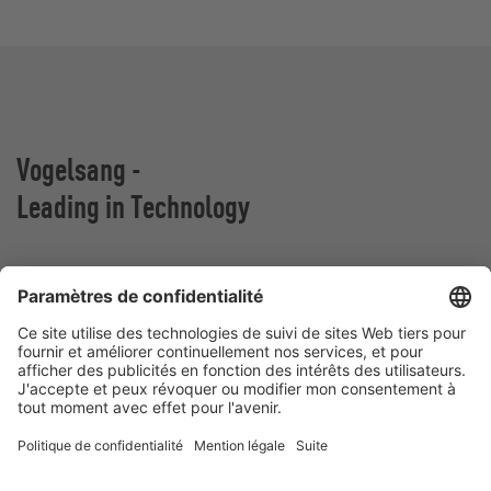
Vogelsang -
Leading in Technology
VOGELSANG BELGIUM N.V.
Slingerstraat 50
8820 Torhout
Belgique
Contact