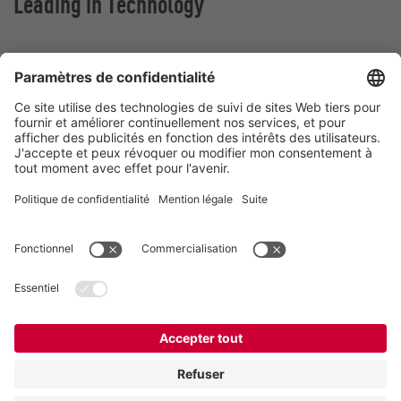
Leading in Technology
VOGELSANG BELGIUM N.V.
Slingerstraat 50
8820 Torhout
Belgique
Contact
Téléphone:
+32 51 81 96 40
E-Mail:
belgium@vogelsang.info