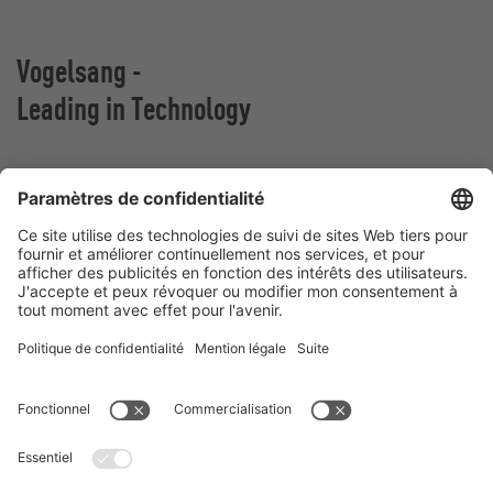
Vogelsang -
Leading in Technology
VOGELSANG BELGIUM N.V.
Slingerstraat 50
8820 Torhout
Belgique
Contact
Téléphone:
+32 51 81 96 40
E-Mail:
belgium@vogelsang.info