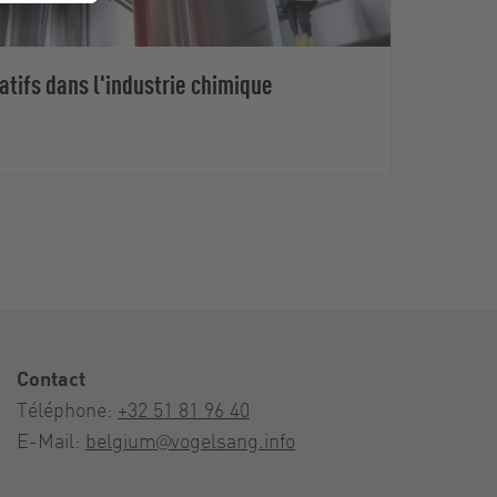
atifs dans l'industrie chimique
Indus
Contact
Téléphone:
+32 51 81 96 40
E-Mail:
belgium@vogelsang.info