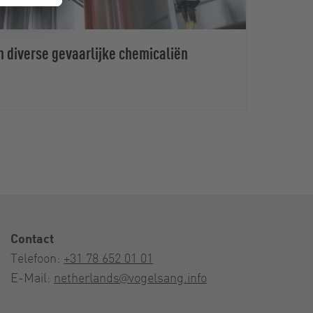
n diverse gevaarlijke chemicaliën
Voed
Contact
Telefoon:
+31 78 652 01 01
E-Mail:
netherlands@vogelsang.info