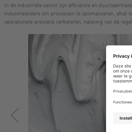
In de industriële sector zijn efficiëntie en duurzaamh
industrieleiders om processen te optimaliseren, afval 
operationele prestatie verbeteren, naleving van de reg