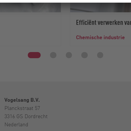
Efficiënt verwerken va
Chemische industrie
Vogelsang B.V.
Planckstraat 57
3316 GS Dordrecht
Nederland