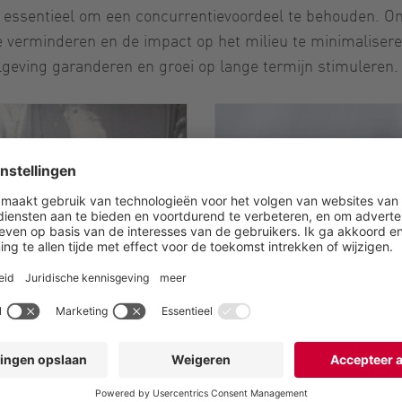
eid essentieel om een concurrentievoordeel te behouden. 
te verminderen en de impact op het milieu te minimaliser
elgeving garanderen en groei op lange termijn stimuleren.