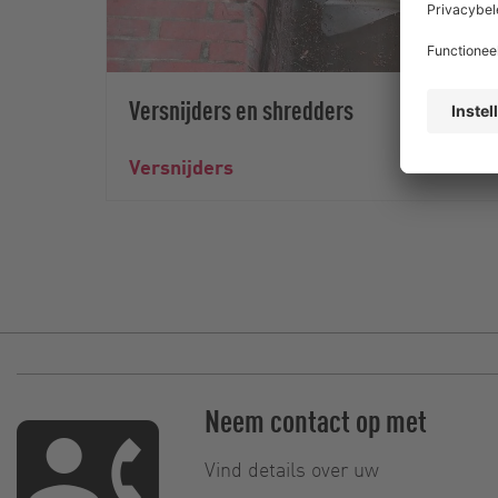
Versnijders en shredders
Versnijders
Neem contact op met
Vind details over uw