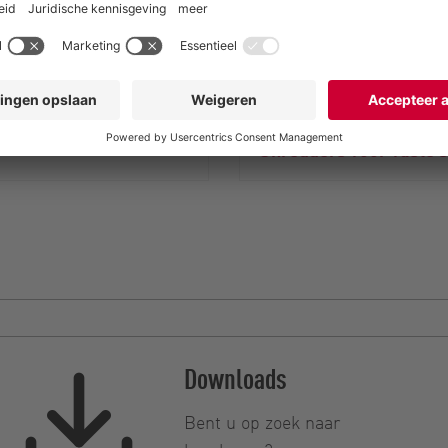
Vaste materialen ver
Shredders voor vaste s
Downloads
Bent u op zoek naar