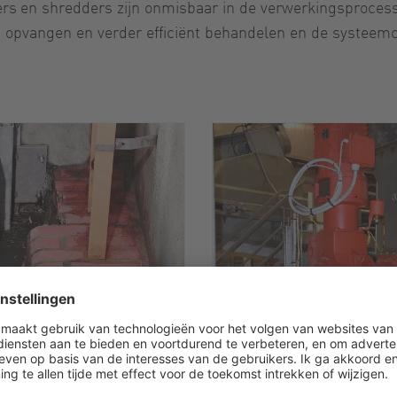
ers
en shredders zijn onmisbaar in de verwerkingsprocess
n opvangen en verder efficiënt behandelen en de systee