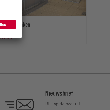
pompbaar maken
toffen
Nieuwsbrief
Blijf op de hoogte!