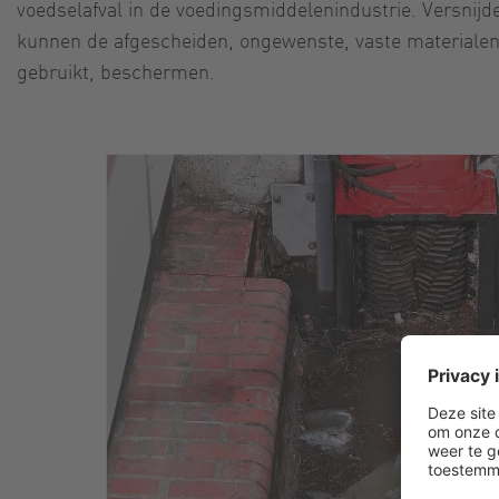
voedselafval in de voedingsmiddelenindustrie. Versnijd
kunnen de afgescheiden, ongewenste, vaste materiale
gebruikt, beschermen.