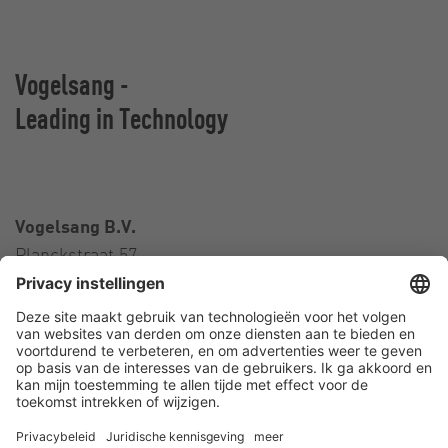
Vogelsang -
Leading in Technology
Vogelsang B.V.
Planckstraat 57
3316 GS Dordrecht
Nederland
Contact
Telefoon:
+31 78 652 01 01
E-Mail:
netherlands@vogelsang.info