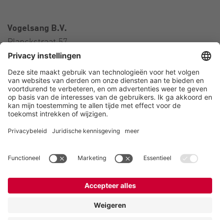
Vogelsang B.V.
Planckstraat 57
3316 GS Dordrecht
Nederland
Contact
Telefoon:
+31 78 652 01 01
E-Mail:
netherlands@vogelsang.info