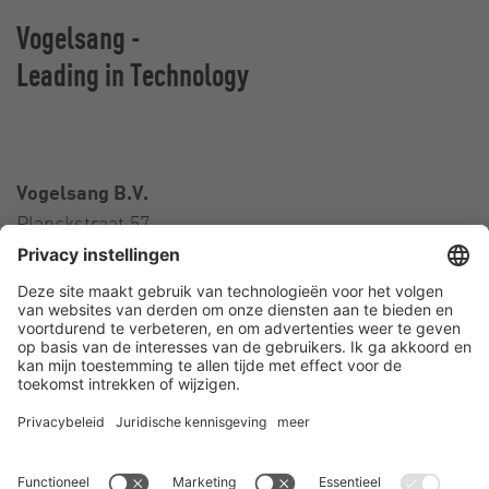
Vogelsang -
Leading in Technology
Vogelsang B.V.
Planckstraat 57
3316 GS Dordrecht
Nederland
Contact
Telefoon:
+31 78 652 01 01
E-Mail:
netherlands@vogelsang.info