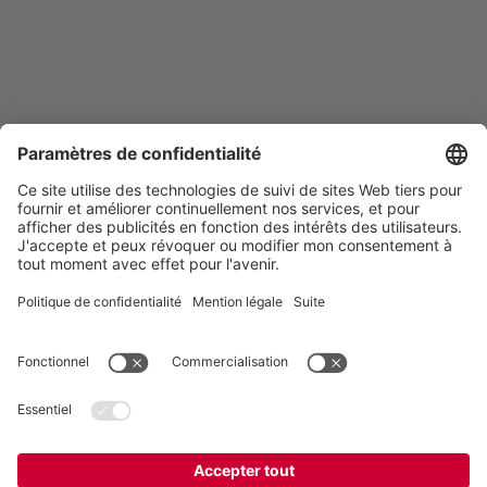
Vogelsang -
Leading in Technology
VOGELSANG BELGIUM N.V.
Slingerstraat 50