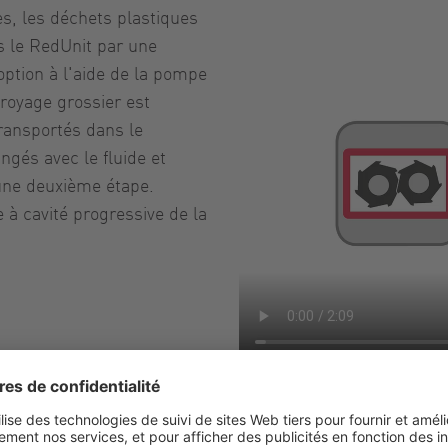
es, les déchets plastiques
s le RedUnit par une
option à l'aide de la pompe
broyage grossier est
ransportés dans le
gés avec le fluide et
 une deuxième étape.
à cavité progressive de la