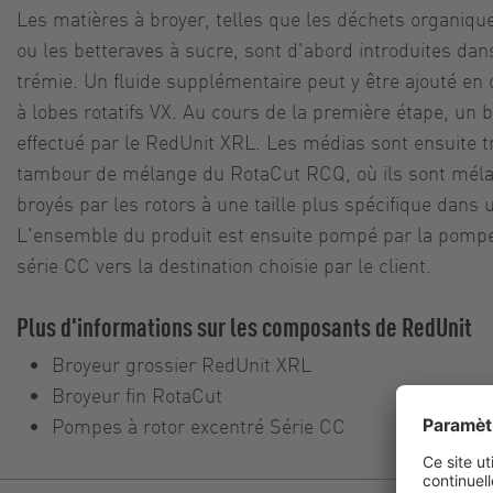
Les matières à broyer, telles que les déchets organiqu
ou les betteraves à sucre, sont d'abord introduites dan
trémie. Un fluide supplémentaire peut y être ajouté en 
à lobes rotatifs VX. Au cours de la première étape, un 
effectué par le RedUnit XRL. Les médias sont ensuite t
tambour de mélange du RotaCut RCQ, où ils sont mélan
broyés par les rotors à une taille plus spécifique dans
L'ensemble du produit est ensuite pompé par la pompe 
série CC vers la destination choisie par le client.
Plus d'informations sur les composants de RedUnit
Broyeur grossier
RedUnit XRL
Broyeur fin
RotaCut
Pompes à rotor excentré
Série CC