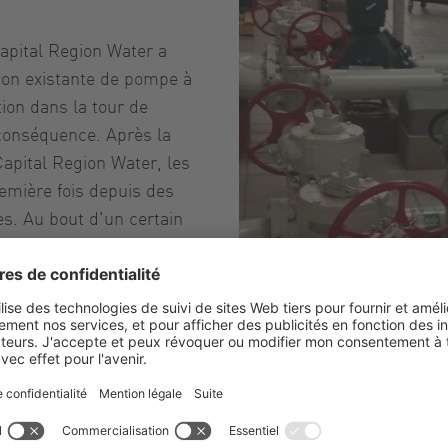
Capital Region Water a
son existante de pompe à
tion dans la tour de
 conséquence. Après la
Capital Region Water, les
remière fois depuis des
s. Au bout d'un certain
 elles fonctionnent
re, depuis l'optimisation
ion peut facilement être