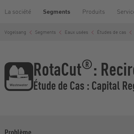
La société
Segments
Produits
Servic
Vogelsang
Segments
Eaux usées
Études de cas
®
RotaCut
: Reci
Étude de Cas : Capital R
Problème