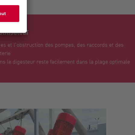
utilisateur
ges et l'obstruction des pompes, des raccords et des
terie
s le digesteur reste facilement dans la plage optimale