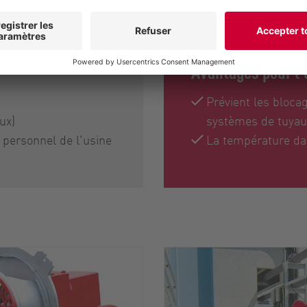
Avantages pour l'
Prévient les bloca
ux)
systèmes de tuyau
e personnel de l'usine
La température dan