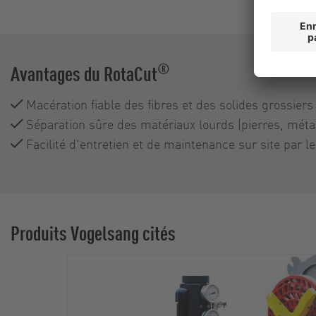
®
Avantages du RotaCut
Macération fiable des fibres et des solides grossiers
Séparation sûre des matériaux lourds (pierres, méta
Facilité d'entretien et de maintenance sur site par l
Produits Vogelsang cités