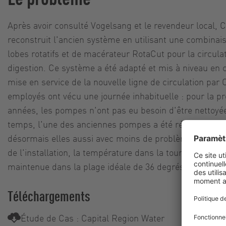
Après avoir consulté Vogelsang et le revendeur local, 
reconstruit l'ancien système en utilisant une combinai
lobes rotatifs et de macérateur RotaCut pour la circula
digestion. Ce système a été adapté et mis à niveau en
mise en service de la nouvelle ligne de circulation par 
employés ont vécu une journée inhabituelle : pour la p
années, les pompes n'ont pas eu besoin d'être nettoyée
temps, l'une des anciennes pompes a été réutilisée. Et
désormais elles aussi avec moins de problèmes. En out
de l'installation, la température dans la tour de digest
maintenue dans la plage idéale de 36 degrés.
Téléchargements
Étude de Cas : Capital Region Water