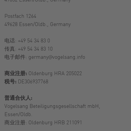
Postfach 1264
49628 Essen/Oldb., Germany
电话: +49 54 34 83 0
传真: +49 54 34 83 10
电子邮件:
germany@vogelsang.info
商业注册:
Oldenburg HRA 205022
税号:
DE306937768
普通合伙人:
Vogelsang Beteiligungsgesellschaft mbH,
Essen/Oldb.
商业注册: Oldenburg HRB 211091