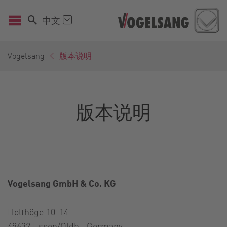
中文
Vogelsang
版本说明
版本说明
Vogelsang GmbH & Co. KG
Holthöge 10-14
49632 Essen/Oldb., Germany