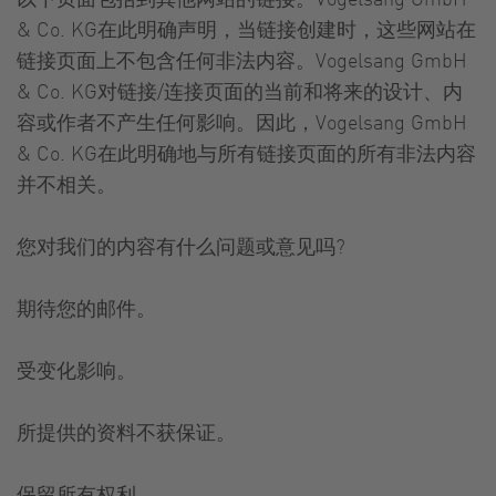
& Co. KG在此明确声明，当链接创建时，这些网站在
链接页面上不包含任何非法内容。Vogelsang GmbH
& Co. KG对链接/连接页面的当前和将来的设计、内
容或作者不产生任何影响。因此，Vogelsang GmbH
& Co. KG在此明确地与所有链接页面的所有非法内容
并不相关。
您对我们的内容有什么问题或意见吗?
期待您的邮件。
受变化影响。
所提供的资料不获保证。
保留所有权利。