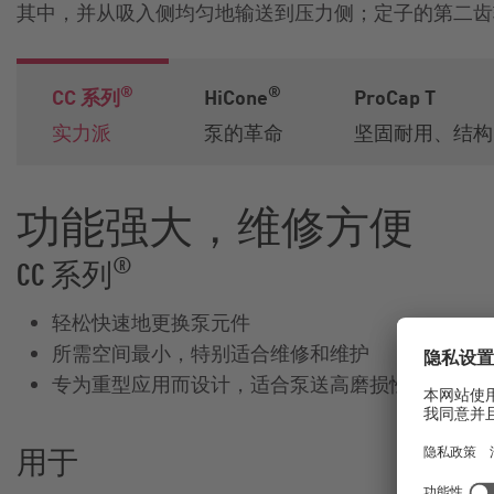
其中，并从吸入侧均匀地输送到压力侧；定子的第二齿
®
®
CC 系列
HiCone
ProCap T
实力派
泵的革命
坚固耐用、结构
功能强大，维修方便
®
CC 系列
轻松快速地更换泵元件
所需空间最小，特别适合维修和维护
专为重型应用而设计，适合泵送高磨损性介质和异
用于