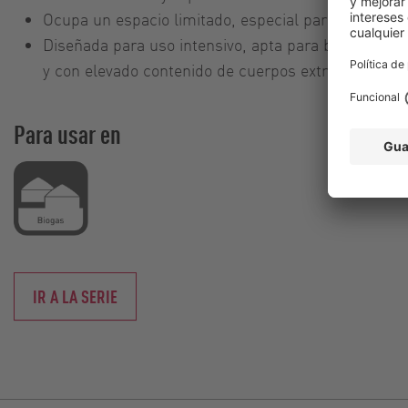
Ocupa un espacio limitado, especial para servicio 
Diseñada para uso intensivo, apta para bombear 
y con elevado contenido de cuerpos extraños
Para usar en
IR A LA SERIE