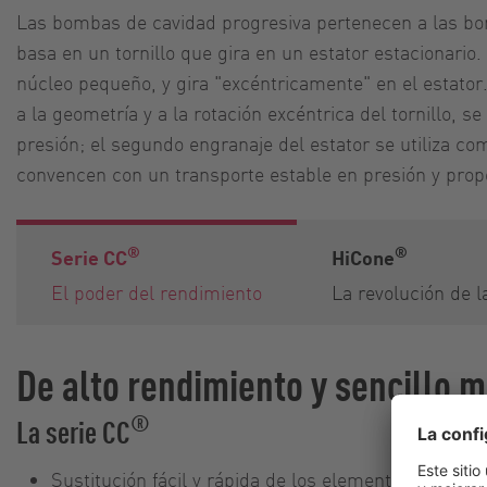
Las bombas de cavidad progresiva pertenecen a las bom
basa en un tornillo que gira en un estator estacionario.
núcleo pequeño, y gira "excéntricamente" en el estator. 
a la geometría y a la rotación excéntrica del tornillo, 
presión; el segundo engranaje del estator se utiliza 
convencen con un transporte estable en presión y propo
®
®
Serie CC
HiCone
El poder del rendimiento
La revolución de 
De alto rendimiento y sencillo 
®
La serie CC
Sustitución fácil y rápida de los elementos de bom