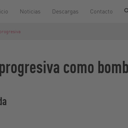
icio
Noticias
Descargas
Contacto
progresiva
 progresiva como bom
da