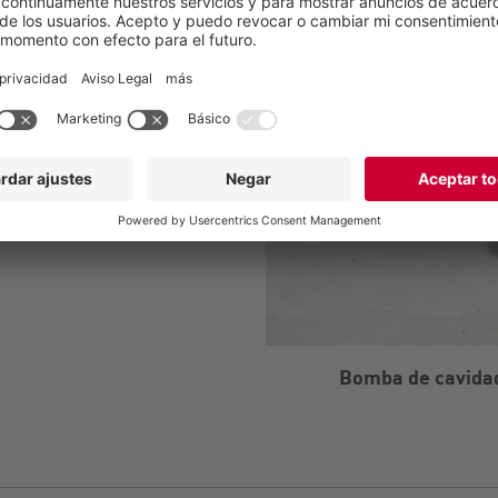
y mantenimiento
medios muy abrasivos
Bomba de cavidad