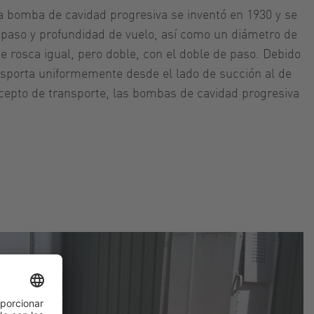
a bomba de cavidad progresiva se inventó en 1930 y se
ran paso y profundidad de vuelo, así como un diámetro de
 de rosca igual, pero doble, con el doble de paso. Debido
ransporta uniformemente desde el lado de succión al de
ncepto de transporte, las bombas de cavidad progresiva