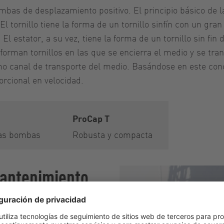
bas de desplazamiento positivo. El principio básico de l
 El tornillo tiene la forma de un tornillo sinfín con un g
El estator, a su vez, tiene la forma de un tornillo sin fin
se forman tornillos en las que se encierra el medio y se t
como canal de transporte del medio. Basándose en este co
rcional en velocidad.
ProCap T
las bombas
Robusta y compacta
mantenimiento
beo