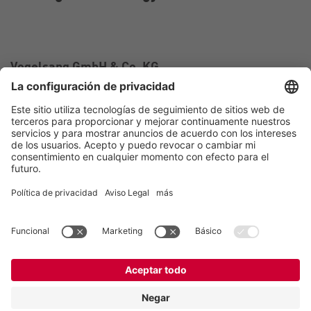
Vogelsang GmbH & Co. KG
Holthoege 10-14
49632 Essen (Oldenburg)
Alemania
Contacto
Tel.:
+49 5434 83 0
E-Mail:
germany@vogelsang.info
Contacto
Aviso legal
Política de privacidad