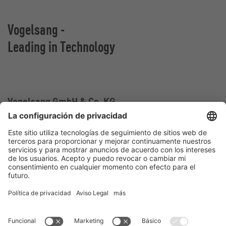
Vogelsang -
Leading in Technology
Vogelsang GmbH & Co. KG
Holthoege 10-14
49632 Essen (Oldenburg)
Alemania
Contacto
Tel.:
+49 5434 83 0
E-Mail:
germany@vogelsang.info