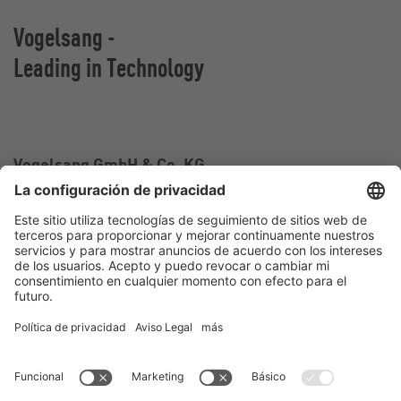
Vogelsang -
Leading in Technology
Vogelsang GmbH & Co. KG
Holthoege 10-14
49632 Essen (Oldenburg)
Alemania
Contacto
Tel.:
+49 5434 83 0
E-Mail:
germany@vogelsang.info