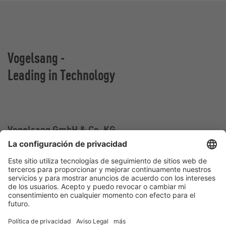
Vogelsang -
Leading in Technology
Vogelsang GmbH & Co. KG
Holthoege 10-14
49632 Essen (Oldenburg)
Alemania
Contacto
Tel.:
+49 5434 83 0