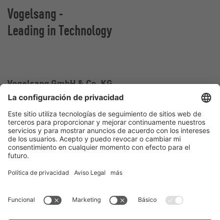
Vogelsang -
Leading in Technology
Vogelsang GmbH & Co. KG
Holthoege 10-14
49632 Essen (Oldenburg)
Alemania
Contacto
Tel.:
+49 5434 83 0
E-Mail:
germany@vogelsang.info