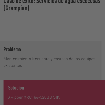
Caso de éxito: Servicios de agua escocesas
(Grampian)
Problema
Mantenimiento frecuente y costoso de los equipos
existentes
Solución
XRipper XRC186-520QD SIK