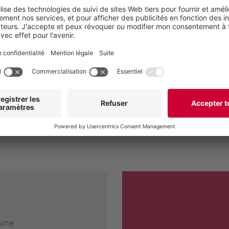
 bloc monolithique d'acier
utes. La conception
ettent à l'unité de
ance de coupe tout en
onnement, le Vogelsang
Broyeur d'
ûts de maintenance par
sine