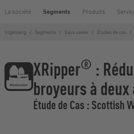
La société
Segments
Produits
Servic
Vogelsang
Segments
Eaux usées
Études de cas
®
XRipper
: Rédu
broyeurs à deux 
Étude de Cas : Scottish 