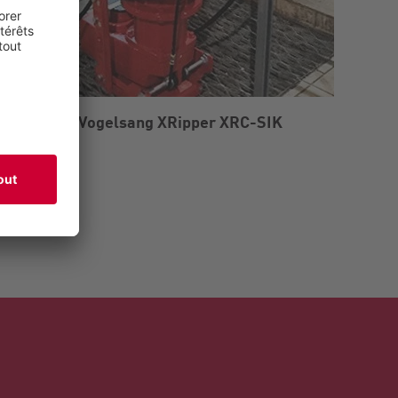
eaux usées Vogelsang XRipper XRC-SIK