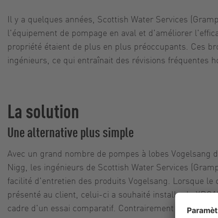
Il y a quelques années, Scottish Water Services (Grampi
l'équipement de pompage en aval et d'améliorer l'effica
propriété étaient de plus en plus préoccupants. Ces b
ingénieurs, ce qui entraînait des révisions fréquentes h
La solution
Une alternative plus simple
Avec un grand nombre de pompes à lobes Vogelsang déjà
Nigg, les ingénieurs de Scottish Water Services (Gramp
facilité d'entretien des produits Vogelsang. Lorsque le
présenté au client, celui-ci a souhaité installer le XR
cadre d'un essai comparatif. Contrairement aux autres