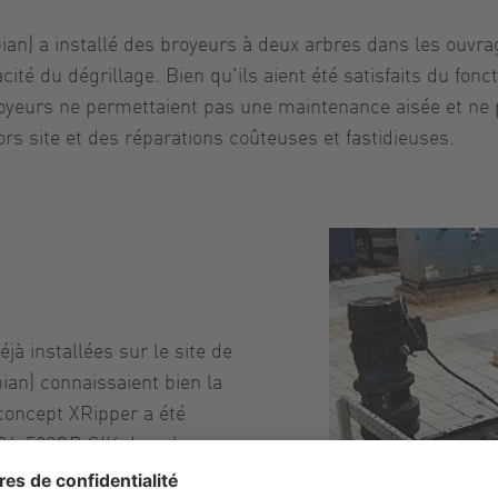
an) a installé des broyeurs à deux arbres dans les ouvrag
cité du dégrillage. Bien qu'ils aient été satisfaits du fo
royeurs ne permettaient pas une maintenance aisée et ne 
ors site et des réparations coûteuses et fastidieuses.
 installées sur le site de
ian) connaissaient bien la
 concept XRipper a été
C186-520QD SIK dans le
 meuleuses à deux arbres,