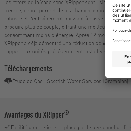
les rotors de la Vogelsang XRipper sont usinés dans un
trempé, ce qui permet de les changer en quelques min
robuste et l'entraînement puissant à basse vitesse perm
produire plus de couple, offrant une meilleure perform
consommant moins d'énergie. Après 12 mois de foncti
XRipper a déjà démontré une réduction de 60 % des co
rapport aux unités précédemment installées.
Téléchargements
Étude de Cas : Scottish Water Services (Grampian)
®
Avantages du XRipper
Facilité d'entretien sur place par le personnel de l'u