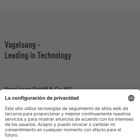
Vogelsang -
Leading in Technology
Vogelsang GmbH & Co. KG
Holthoege 10-14
49632 Essen (Oldenburg)
Alemania
Contacto