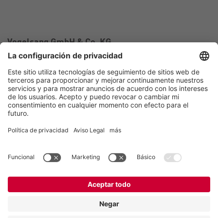
Vogelsang GmbH & Co. KG
Holthoege 10-14
49632 Essen (Oldenburg)
Alemania
Contacto
Tel.:
+49 5434 83 0
E-Mail:
germany@vogelsang.info
Contacto
Aviso legal
Política de privacidad