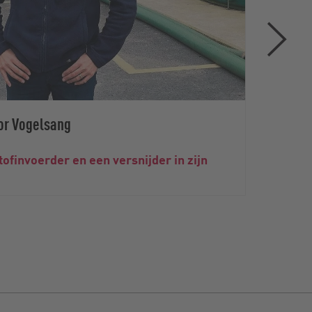
or Vogelsang
tofinvoerder en een versnijder in zijn
Soere
Co. K