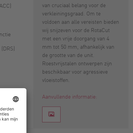
van cruciaal belang voor de
(ACC)
verkleiningsgraad. Om te
voldoen aan alle vereisten bieden
wij snijzeven voor de RotaCut
nctie
met een vrije doorgang van 4
mm tot 50 mm, afhankelijk van
 (DRS)
de grootte van de unit.
Roestvrijstalen ontwerpen zijn
beschikbaar voor agressieve
vloeistoffen.
Aanvullende informatie: