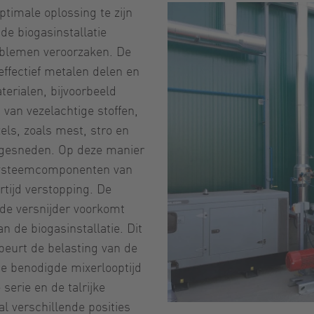
timale oplossing te zijn
e biogasinstallatie
roblemen veroorzaken. De
effectief metalen delen en
aterialen, bijvoorbeeld
 van vezelachtige stoffen,
els, zoals mest, stro en
ijngesneden. Op deze manier
systeemcomponenten van
rtijd verstopping. De
de versnijder voorkomt
an de biogasinstallatie. Dit
 beurt de belasting van de
e benodigde mixerlooptijd
 serie en de talrijke
al verschillende posities