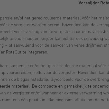
Versnijder Rota
pensie en/of het gerecirculeerde materiaal vóór het mais
vóór de vergister worden bereid. Bovendien kan de versn
orbeeld voor overslag van de vergister naar de navergiste
lijk te onderhouden snijder kan echter ook eenvoudig wor
ng – of aanvullend voor de aanvoer van verse drijfmest st
der RotaCut te integreren.
ibare suspensie en/of het gerecirculeerde materiaal vóór 
tap voorbereiden, zelfs vóór de vergister. Bovendien kan 
en de biogasinstallatie. Bijvoorbeeld voor de overbrengi
leerde materiaal. De compacte en gemakkelijk te onderhou
van de vergister en/of wanneer er externe verwarming wor
minstens één plaats in elke biogasinstallatie om de natt