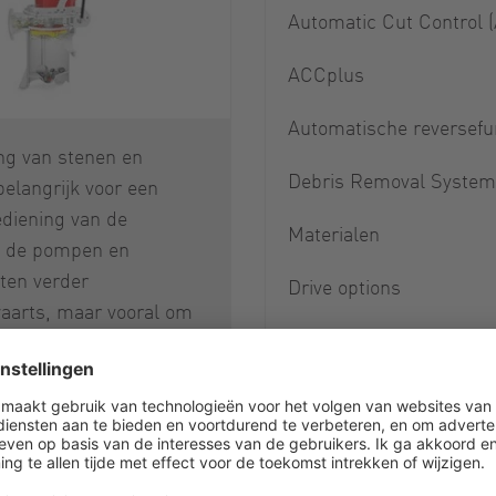
Automatic Cut Control 
ACCplus
Automatische reversefu
ng van stenen en
Debris Removal System
belangrijk voor een
ediening van de
Materialen
r, de pompen en
en verder
Drive options
aarts, maar vooral om
men dat deze schade
ppingen veroorzaken.
Cut is daarom
met een geïntegreerde
voor zwaar materiaal.