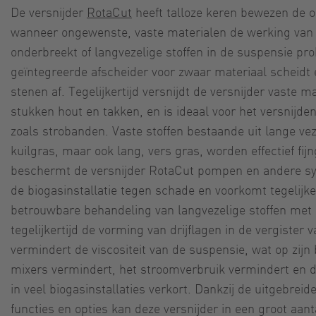
De versnijder
RotaCut
heeft talloze keren bewezen de op
wanneer ongewenste, vaste materialen de werking van d
onderbreekt of langvezelige stoffen in de suspensie p
geïntegreerde afscheider voor zwaar materiaal scheidt 
stenen af. Tegelijkertijd versnijdt de versnijder vaste m
stukken hout en takken, en is ideaal voor het versnijden
zoals strobanden. Vaste stoffen bestaande uit lange vez
kuilgras, maar ook lang, vers gras, worden effectief f
beschermt de versnijder RotaCut pompen en andere 
de biogasinstallatie tegen schade en voorkomt tegelijke
betrouwbare behandeling van langvezelige stoffen met 
tegelijkertijd de vorming van drijflagen in de vergister v
vermindert de viscositeit van de suspensie, wat op zijn
mixers vermindert, het stroomverbruik vermindert en d
in veel biogasinstallaties verkort. Dankzij de uitgebreide
functies en opties kan deze versnijder in een groot aant