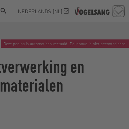
NEDERLANDS (NL)
Deze pagina is automatisch vertaald. De inhoud is niet gecontroleerd.
tverwerking en
 materialen