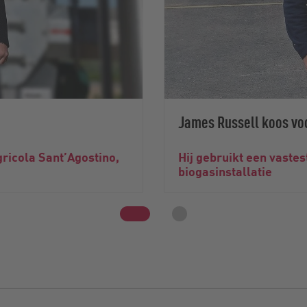
James Russell koos vo
ricola Sant’Agostino,
Hij gebruikt een vastes
biogasinstallatie