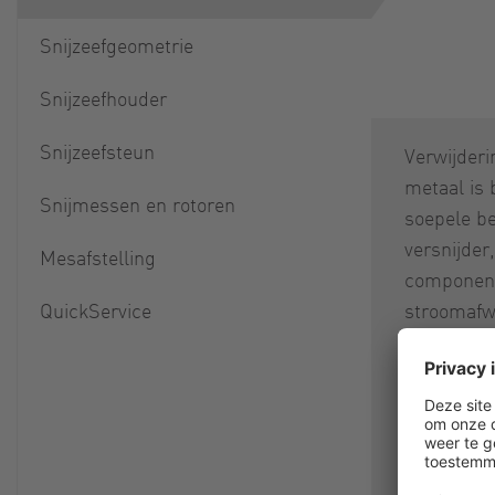
Snijzeefgeometrie
Snijzeefhouder
Snijzeefsteun
Verwijderi
metaal is 
Snijmessen en rotoren
soepele b
versnijde
Mesafstelling
component
QuickService
stroomafw
te voorko
en versto
Elke Rota
uitgerust 
separator 