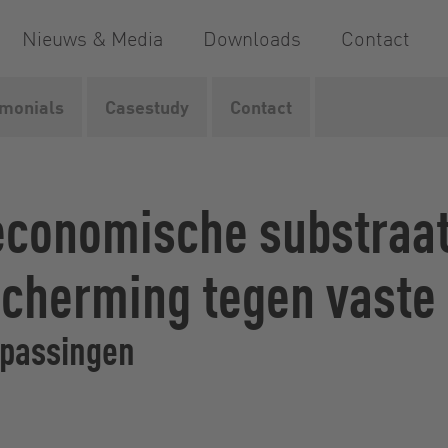
Nieuws & Media
Downloads
Contact
imonials
Casestudy
Contact
rsnijders voor vloeibare media
RotaCut
Biogas
 economische substraa
cherming tegen vaste
epassingen