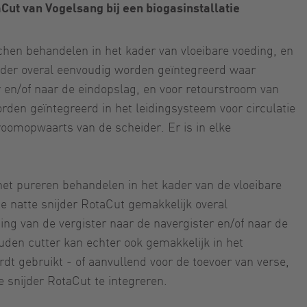
Cut van Vogelsang bij een biogasinstallatie
chen behandelen in het kader van vloeibare voeding, en
ijder overal eenvoudig worden geïntegreerd waar
r en/of naar de eindopslag, en voor retourstroom van
den geïntegreerd in het leidingsysteem voor circulatie
roomopwaarts van de scheider. Er is in elke
het pureren behandelen in het kader van de vloeibare
de natte snijder RotaCut gemakkelijk overal
ng van de vergister naar de navergister en/of naar de
den cutter kan echter ook gemakkelijk in het
dt gebruikt - of aanvullend voor de toevoer van verse,
e snijder RotaCut te integreren.