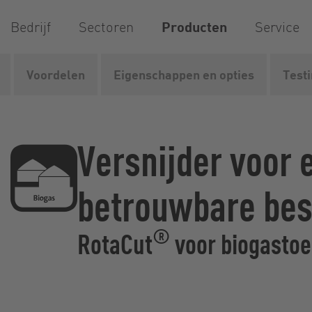
Bedrijf
Sectoren
Producten
Service
Voordelen
Eigenschappen en opties
Test
Vogelsang
Producten
Versnijders en shredders
Ve
Versnijder voor
betrouwbare bes
®
RotaCut
voor biogasto