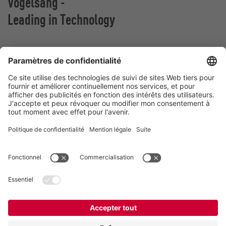
Vogelsang -
Leading in Technology
VOGELSANG BELGIUM N.V.
Slingerstraat 50
8820 Torhout
Belgique
Contact
Téléphone:
+32 51 81 96 40
E-Mail:
belgium@vogelsang.info