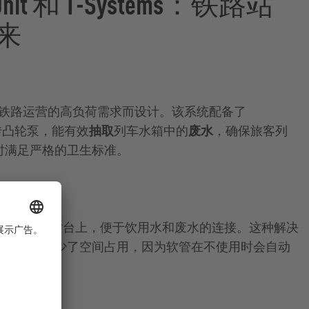
acUnit 和 T-Systems：铁路站
来
铁路运营的高负荷需求而设计。该系统配备了
的旋转凸轮泵，能有效
抽取
列车水箱中的
废水
，确保旅客列
时满足严格的卫生标准。
安装在铁路站台上，便于饮用水和废水的连接。这种解决
大限度地减少了空间占用，因为软管在不使用时会自动
险。
V
案