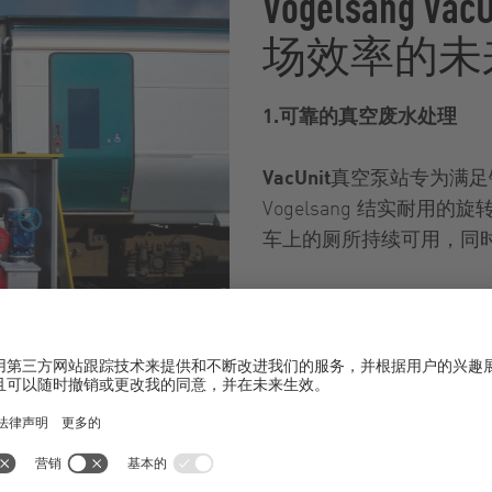
Vogelsang V
场效率的未
1.可靠的真空废水处理
VacUnit
真空泵站专为满足
Vogelsang 结实耐用
车上的厕所持续可用，同
2.灵活高效的供水
Vogelsang 的
TUnits
直接
方案在确保安全的同时最
缩回，从而避免了绊倒危
Vogelsang TUnit
3.移动式废物管理解决方