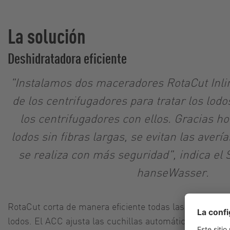
La solución
Deshidratadora eficiente
"Instalamos dos maceradores RotaCut Inli
de los centrifugadores para tratar los lod
los centrifugadores con ellos. Gracias 
lodos sin fibras largas, se evitan las averí
se realiza con más seguridad", indica e
hanseWasser.
RotaCut corta de manera eficiente todas las fibras y te
lodos. El ACC ajusta las cuchillas automáticamente, 