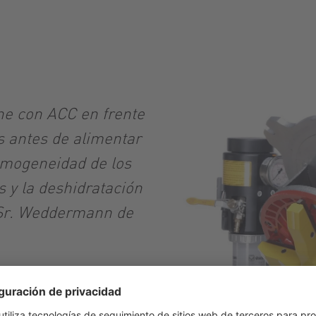
ne con ACC en frente
os antes de alimentar
homogeneidad de los
as y la deshidratación
l Sr. Weddermann de
jidos presentes en los
manteniendo una presión