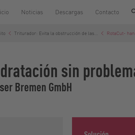
icio
Noticias
Descargas
Contacto
ito
Triturador: Evita la obstrucción de las...
RotaCut- ha
idratación sin problem
sser Bremen GmbH
Solución