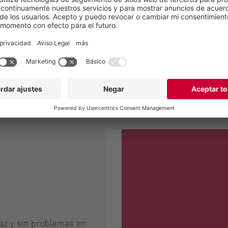
geneizan durante el
as centrífugas . De este
as, interrupciones
lución.
caz y sin problemas en