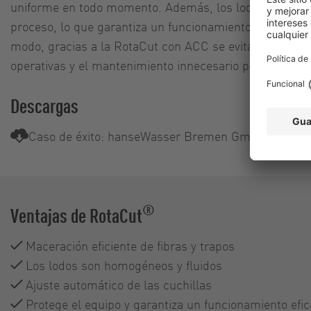
uniforme en todo momento. Además, los lodos se homo
proceso, lo que garantiza un funcionamiento fluido de l
modo, gracias a la RotaCut con ACC se evitan los averí
operativas y el mantenimiento innecesario para su reso
Descargas
Caso de éxito: hanseWasser Bremen GmbH
®
Ventajas de RotaCut
Maceración eficiente de fibras y trapos
Los lodos son homogéneos y fluidos
Ajuste automático de las cuchillas
Protege el equipo y garantiza un funcionamiento efi