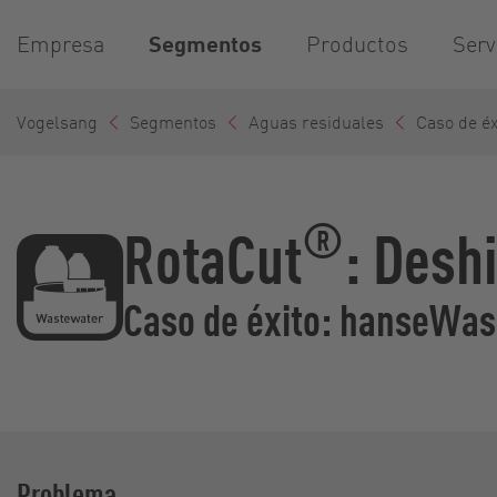
Empresa
Segmentos
Productos
Serv
Vogelsang
Segmentos
Aguas residuales
Caso de éx
®
RotaCut
: Desh
Caso de éxito: hanseWa
Problema