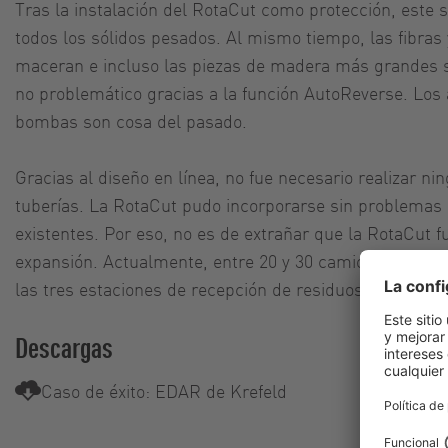
Tras la instalación del RotaCut como protección, este 
todos los sólidos pesados. Al mismo tiempo, las fibras 
maceran e incluso las piezas de madera más grandes 
no problemático gracias a la función AutoReverse. Los 
bombas son cosa del pasado.
Gracias al diseño en línea, no fue necesario realizar n
tuberías. La RotaCut pudo incorporarse sin problemas 
existentes. Por eso, no es de extrañar que la RotaCut f
expansión. Actualmente, entre 20 y 30 camiones desca
las tres estaciones de recepción de residuos sépticos.
Descargas
Caso de éxito: EDAR de Krefeld