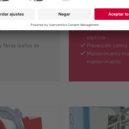
Ventajas para el 
, trozos de metal,
Funcionamiento si
sépticos
 fibras (paños de
Prevención contra
Mantenimiento muy
mantenimiento.