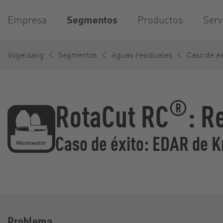
Empresa
Segmentos
Productos
Serv
Vogelsang
Segmentos
Aguas residuales
Caso de éx
®
RotaCut RC
: R
Caso de éxito: EDAR de K
Problema