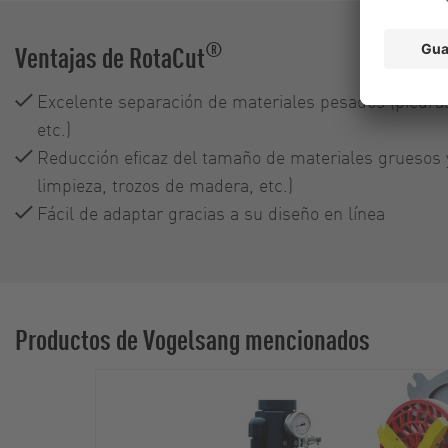
®
Ventajas de RotaCut
Excelente separación de materiales pesados (piedras
etc.)
Reducción eficaz del tamaño de materiales gruesos y
limpieza, trozos de madera, etc.)
Fácil de adaptar gracias a su diseño en línea
Productos de Vogelsang mencionados