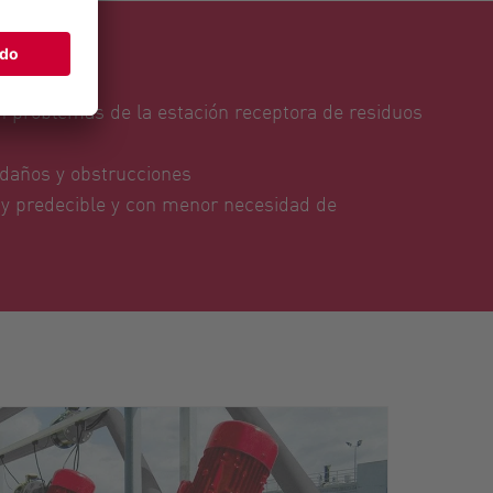
usuario
n problemas de la estación receptora de residuos
 daños y obstrucciones
 predecible y con menor necesidad de