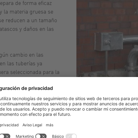
separa de forma eficaz
y la materia gruesa se
se reducen a un tamaño
atascos y daños en las
ingún cambio en las
en las tuberías ya
uera seleccionada para la
rgan su carga cada día en
Rota