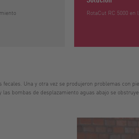
amiento
RotaCut RC 5000 en l
fecales. Una y otra vez se produjeron problemas con pied
s y las bombas de desplazamiento aguas abajo se obstruye