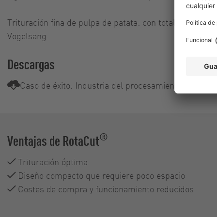
Trituración fina de pulpa de patata: con total facilidad 
Vogelsang.
Descargas
Caso de éxito: Industria del procesamiento de patat
®
Ventajas de RotaCut
Trituración óptima
Diseño compacto que requiere poco espacio
Costes de compra y funcionamiento reducidos