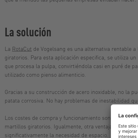
La solución
La
RotaCut
de Vogelsang es una alternativa rentable a 
giratorios. Para esta aplicación especifica, se utiliza 
que procesa la pulpa, convirtiéndola casi en puré de pat
utilizado como pienso alimenticio.
Gracias a su construcción de acero inoxidable, no la p
patata corrosiva. No hay problemas de inestabilidad qu
Los costes de compra y funcionamiento son más bajos 
martillos giratorios. Igualmente, otra ventaja es el di
significativamente la necesidad de espacio.