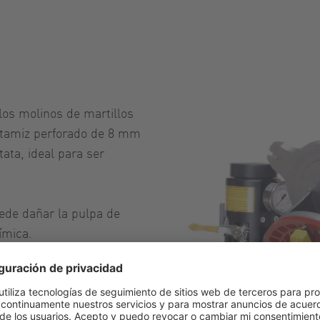
los molinos de martillos
un tamiz perforado de 8 mm
ata, ideal para ser
uede dañar la pulpa de
ímica.
que los de un molino de
seño compacto, que reduce