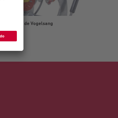
RotaCut de Vogelsang