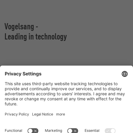
Vogelsang -
Leading in technology
VOGELSANG Sp. z o.o.
Al. San Francisco 9
55-020 Rzeplin
Polska
Kontakt
Tel.:
+48 71 798 95 80
E-Mail:
poland@vogelsang.info