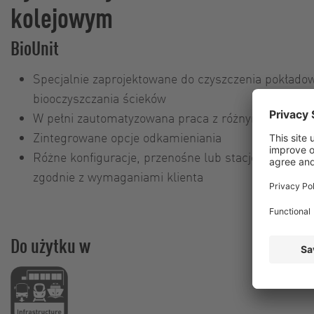
kolejowym
BioUnit
Specjalnie zaprojektowane do czyszczenia pokład
biooczyszczania ścieków
W pełni zautomatyzowana praca z różnymi progra
Zintegrowane opcje odkamieniania
Różne konfiguracje, przenośne lub stacjonarne mo
zgodnie z wymaganiami klienta
Do użytku w