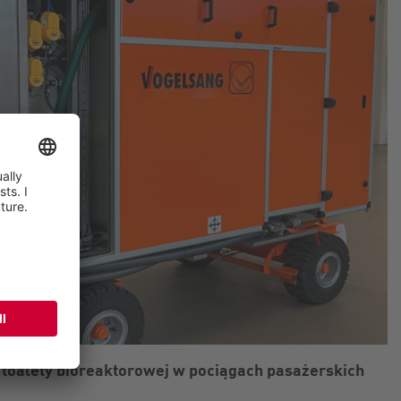
 toalety bioreaktorowej w pociągach pasażerskich