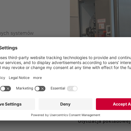
owych systemów
mami serwisowymi
gą zostać zrealizowane
Utylizacja pokładowej