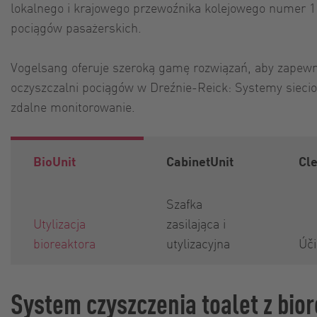
lokalnego i krajowego przewoźnika kolejowego numer 1 w
pociągów pasażerskich.
Vogelsang oferuje szeroką gamę rozwiązań, aby zapewni
oczyszczalni pociągów w Dreźnie-Reick: Systemy siecio
zdalne monitorowanie.
BioUnit
CabinetUnit
Cl
Szafka
Utylizacja
zasilająca i
bioreaktora
utylizacyjna
Úči
System czyszczenia toalet z bio