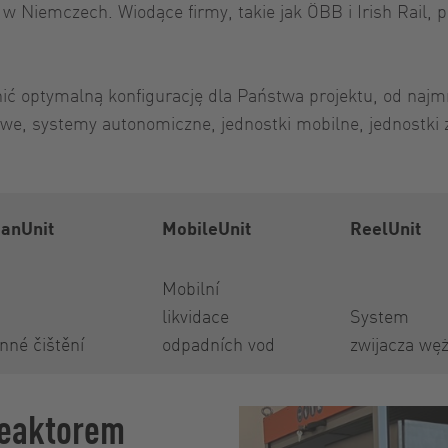
 Niemczech. Wiodące firmy, takie jak ÖBB i Irish Rail, p
ć optymalną konfigurację dla Państwa projektu, od najmn
we, systemy autonomiczne, jednostki mobilne, jednostki z
eanUnit
MobileUnit
ReelUnit
Mobilní
likvidace
System
nné čištění
odpadních vod
zwijacza wę
reaktorem