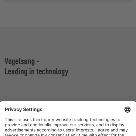
Vogelsang -
Leading in technology
VOGELSANG Sp. z o.o.
Al. San Francisco 9
55-020 Rzeplin
Polska