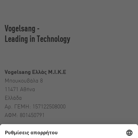
Vogelsang -
Leading in Technology
Vogelsang Ελλάς Μ.Ι.Κ.Ε
Μπουκουβάλα 8
11471 Αθήνα
Ελλάδα
Αρ. ΓΕΜΗ: 157122508000
ΑΦΜ: 801450791