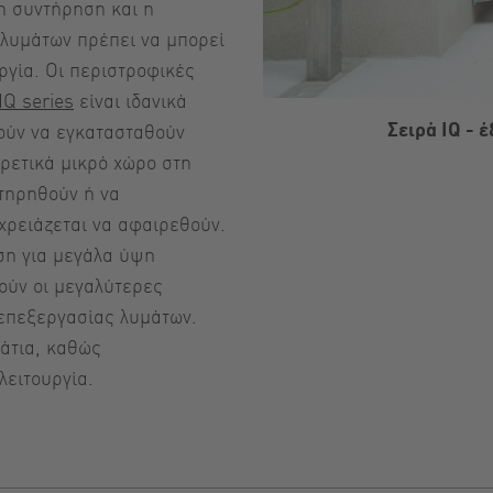
η συντήρηση και η
 λυμάτων πρέπει να μπορεί
υργία. Οι περιστροφικές
IQ series
είναι ιδανικά
Σειρά IQ - 
ρούν να εγκατασταθούν
ρετικά μικρό χώρο στη
τηρηθούν ή να
χρειάζεται να αφαιρεθούν.
ση για μεγάλα ύψη
ούν οι μεγαλύτερες
 επεξεργασίας λυμάτων.
άτια, καθώς
λειτουργία.