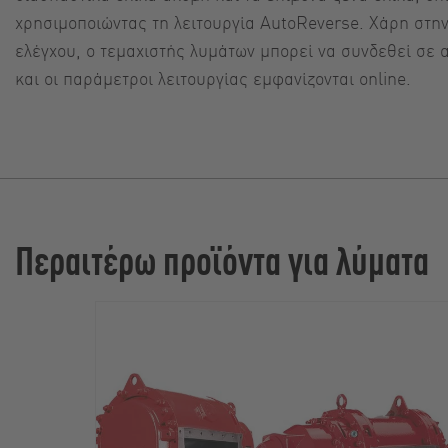
χρησιμοποιώντας τη λειτουργία AutoReverse. Χάρη στην
ελέγχου, ο τεμαχιστής λυμάτων μπορεί να συνδεθεί σ
και οι παράμετροι λειτουργίας εμφανίζονται online.
Περαιτέρω προϊόντα για λύματα