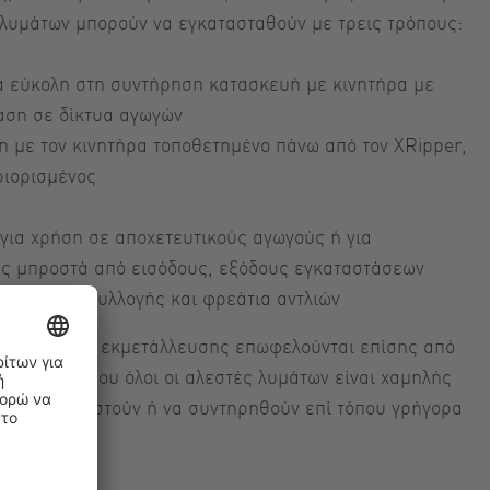
 λυμάτων μπορούν να εγκατασταθούν με τρεις τρόπους:
ρα εύκολη στη συντήρηση κατασκευή με κινητήρα με
αση σε δίκτυα αγωγών
 με τον κινητήρα τοποθετημένο πάνω από τον XRipper,
ριορισμένος
για χρήση σε αποχετευτικούς αγωγούς ή για
ς μπροστά από εισόδους, εξόδους εγκαταστάσεων
 φρεάτια συλλογής και φρεάτια αντλιών
, οι εταιρείες εκμετάλλευσης επωφελούνται επίσης από
kService, όπου όλοι οι αλεστές λυμάτων είναι χαμηλής
α επισκευαστούν ή να συντηρηθούν επί τόπου γρήγορα