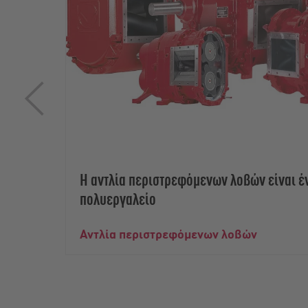
Η αντλία περιστρεφόμενων λοβών είναι έ
πολυεργαλείο
Αντλία περιστρεφόμενων λοβών