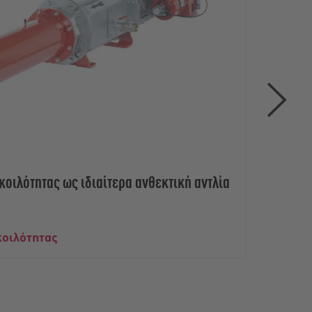
κοιλότητας ως ιδιαίτερα ανθεκτική αντλία
κοιλότητας
Κινητ