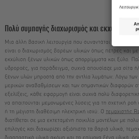
Πολύ συμπαγής διαχωρισμός και εκχύλιση βα
Μια άλλη βασική λειτουργία που συναντάται συχνά στα
είναι ο διαχωρισμός βαρέων υλικών όπως πέτρες και με
εκχύλιση ξένων υλικών όπως απορρίμματα και ξύλο. Πα
υδροροές, για παράδειγμα, συχνά απουσίαζε μια σίτα ή
ξένων υλών μπροστά από την αντλία λυμάτων. Λόγω των
μερικών αναβαθμίσεων και των σημαντικών διαφορών σ
εξελίξεις, κάθε εφαρμογή είναι συχνά πολύ διαφορετική
να απαιτούνται μεμονωμένες λύσεις για τη σχετική ροή 
ή τη μέγιστη διαθέσιμη ηλεκτρική ισχύ. Ο
τεμαχιστής R
διατίθεται σε μια εκτεταμένη ποικιλία μοντέλων με πολ
επιλογές και διαχωρίζει αξιόπιστα τα βαριά υλικά, τεμαχ
διασπαστικά υλικά ακόμη και τα επίμονα ξένα υλικά, ό