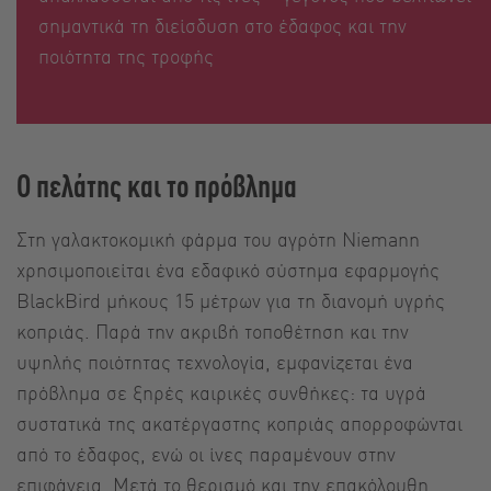
σημαντικά τη διείσδυση στο έδαφος και την
ποιότητα της τροφής
Ο πελάτης και το πρόβλημα
Στη γαλακτοκομική φάρμα του αγρότη Niemann
χρησιμοποιείται ένα εδαφικό σύστημα εφαρμογής
BlackBird μήκους 15 μέτρων για τη διανομή υγρής
κοπριάς. Παρά την ακριβή τοποθέτηση και την
υψηλής ποιότητας τεχνολογία, εμφανίζεται ένα
πρόβλημα σε ξηρές καιρικές συνθήκες: τα υγρά
συστατικά της ακατέργαστης κοπριάς απορροφώνται
από το έδαφος, ενώ οι ίνες παραμένουν στην
επιφάνεια. Μετά το θερισμό και την επακόλουθη