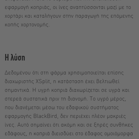
εφαρμογή κοπριάς, οι ίνες αναπτύσσονται μαζί με το
χορτάρι και καταλήγουν στην παραγωγή της επόμενης
κοπής χορτονομής.
Η λύση
Δεδομένου ότι στη φάρμα χρησιμοποιείται επίσης
διαχωριστής XSplit, η κατάσταση έχει βελτιωθεί
σημαντικά. Η υγρή κοπριά διαχωρίζεται σε υγρά και
στερεά συστατικά πριν τη διανομή. Το υγρό μέρος,
που διανέμεται μέσω του εδαφικού συστήματος
εφαρμογής BlackBird, δεν περιέχει πλέον μακριές
ίνες. Αυτό σημαίνει ότι ακόμη και σε ξηρές συνθήκες
εδάφους, η κοπριά διεισδύει στο έδαφος ομοιόμορφα