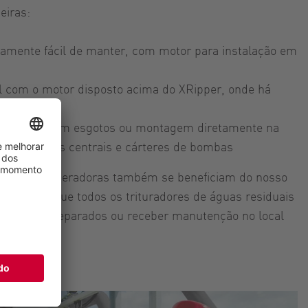
eiras:
ltamente fácil de manter, com motor para instalação em
l com o motor disposto acima do XRipper, onde há
 para uso em esgotos ou montagem diretamente na
ídas de eixos centrais e cárteres de bombas
 empresas operadoras também se beneficiam do nosso
rvice, em que todos os trituradores de águas residuais
odem ser reparados ou receber manutenção no local
.