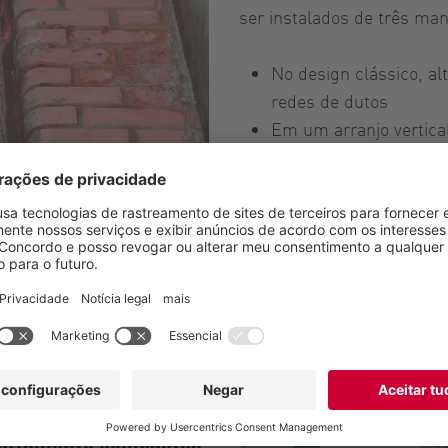
ser instalados de três man
No design clássico, a
redes de dutos
Em um arranjo vertica
pouco espaço.
Com uma caixa aberta
frente de entradas, sa
K
Com os três projetos, as
exclusivo conceito QuickSe
têm baixa manutenção e p
de forma rápida e simples
 altamente compactos