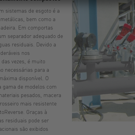
m sistemas de esgoto é a
 metálicas, bem como a
madeira. Em comportas
a um separador adequado de
guas residuais. Devido a
ideráveis nos
 das vezes, é muito
ão necessárias para a
 máxima disponível. O
a gama de modelos com
 materiais pesados, macera
rosseiro mais resistente
toReverse. Graças à
as residuais pode ser
cionais são exibidos