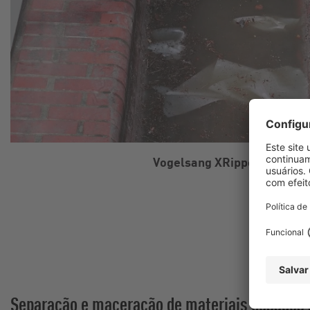
Vogelsang XRipper XRC-SI
Separação e maceração de materiais pesados