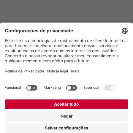
Vogelsang Brasil Ltda.
Av. Theodomiro Porto da Fonseca, 3397
São Leopoldo/RS, 93022-715
Brasil
Contato
Tel.:
+55 51 3600-5555
E-mail:
contato@vogelsang.com.br
Contato
Imprimir
Declaração de proteção de dados