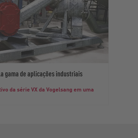
 gama de aplicações industriais
tivo da série VX da Vogelsang em uma