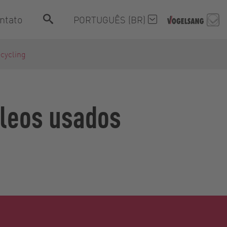
ntato
PORTUGUÊS (BR)
cycling
óleos usados