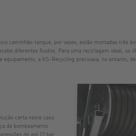
o caminhão-tanque, por vezes, estão montadas três bom
ebe diferentes fluidos. Para uma reciclagem ideal, os ól
se equipamento, a KS-Recycling precisava, no entanto, 
lução certa neste caso.
orça de bombeamento
 pressões de até 12 bar.