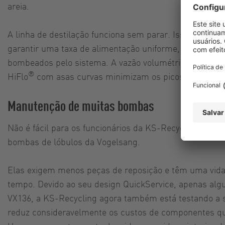
areia.
A linha de destilação funciona sem parar. Isso signif
garantir uma taxa de alimentação uniforme, isso é co
bombeados pelo sistema. A vazão volumétrica varia ent
®
HiFlo
com asas curvas minimizam os picos de press
Manutenção de muitas bombas
Não é fácil para os funcionários da KS-Recycling mant
bombas de lóbulos da Vogelsang.
Elas exigem menos peças de reposição e têm uma vida
tempo. Devido ao seu design QuickService, apenas algu
VX136, a KS-Recycling agora também está testando a s
reduz consideravelmente os custos de componentes que