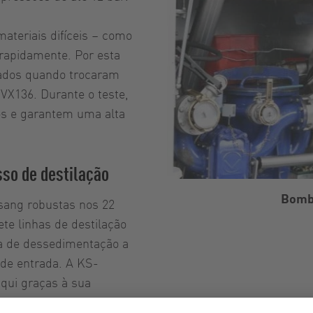
ateriais difíceis – como
rapidamente. Por esta
stados quando trocaram
VX136. Durante o teste,
os e garantem uma alta
so de destilação
Bomba
sang robustas nos 22
e linhas de destilação
a de dessedimentação a
de entrada. A KS-
qui graças à sua
como metais, pedras e