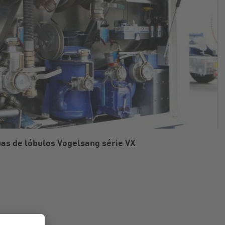
s de lóbulos Vogelsang série VX