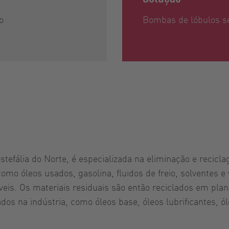
o
Bombas de lóbulos s
fália do Norte, é especializada na eliminação e reciclag
 como óleos usados, gasolina, fluidos de freio, solventes 
óveis. Os materiais residuais são então reciclados em p
os na indústria, como óleos base, óleos lubrificantes, ó