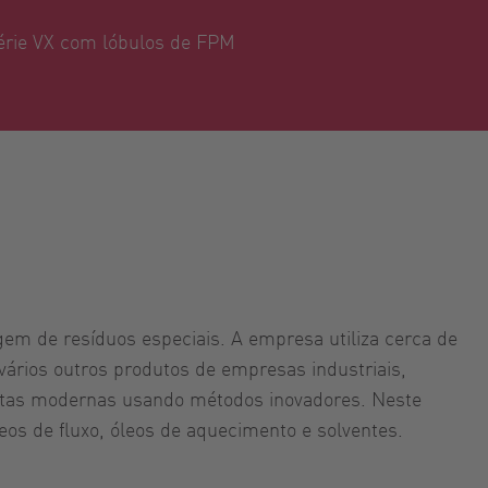
érie VX com lóbulos de FPM
em de resíduos especiais. A empresa utiliza cerca de
e vários outros produtos de empresas industriais,
lantas modernas usando métodos inovadores. Neste
leos de fluxo, óleos de aquecimento e solventes.