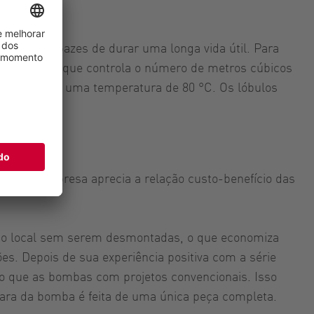
sam ser capazes de durar uma longa vida útil. Para
ia variável que controla o número de metros cúbicos
rregar até uma temperatura de 80 °C. Os lóbulos
o.
 que a empresa aprecia a relação custo-benefício das
 no local sem serem desmontadas, o que economiza
s. Depois de sua experiência positiva com a série
o que as bombas com projetos convencionais. Isso
ara da bomba é feita de uma única peça completa.