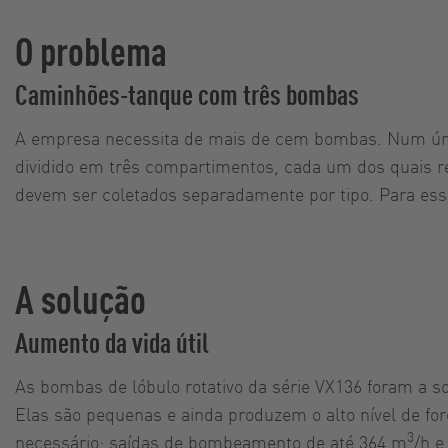
O problema
Caminhões-tanque com três bombas
A empresa necessita de mais de cem bombas. Num únic
dividido em três compartimentos, cada um dos quais rec
devem ser coletados separadamente por tipo. Para es
A solução
Aumento da vida útil
As bombas de lóbulo rotativo da série VX136 foram a so
Elas são pequenas e ainda produzem o alto nível de f
3
necessário: saídas de bombeamento de até 364 m
/h e