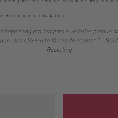
da bomba pode ser livremente acessado de forma imediata
 serem usadas na nova fábrica.
 Vogelsang em tanques e veículos porque sã
que eles são muito fáceis de manter." -
Guid
Recycling