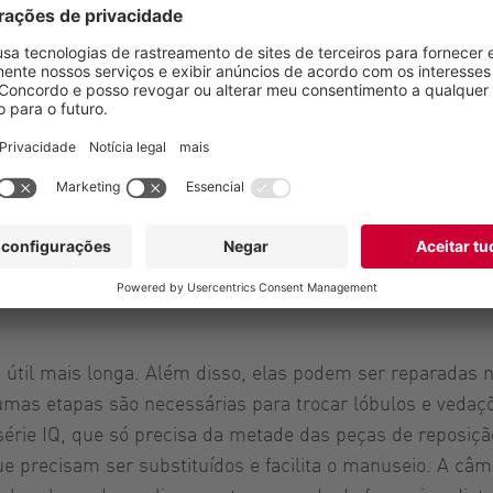
ica que as bombas também estão em operação 24/7 e preci
ntrolado automaticamente por um acionamento de frequênc
3
re 1 e 150 m
/h. As bombas Vogelsang também podem ca
ão e garantem um bombeamento uniforme e sem pulsaçã
er mais de cem bombas de diferentes modelos. É por isso
 útil mais longa. Além disso, elas podem ser reparadas
mas etapas são necessárias para trocar lóbulos e vedaçõe
érie IQ, que só precisa da metade das peças de reposiçã
 precisam ser substituídos e facilita o manuseio. A câm