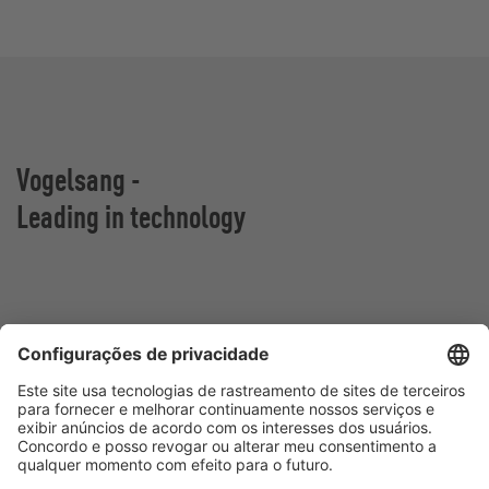
Vogelsang -
Leading in technology
Vogelsang Brasil Ltda.
Av. Theodomiro Porto da Fonseca, 3397
São Leopoldo/RS, 93022-715
Brasil
Contato