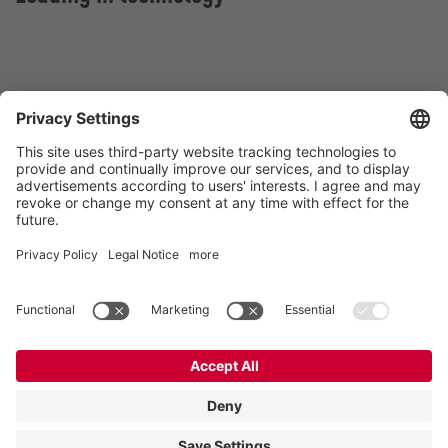
VOGELSANG Sp. z o.o.
Al. San Francisco 9
55-020 Rzeplin
Polska
Kontakt
Tel.:
+48 71 798 95 80
E-Mail:
poland@vogelsang.info
Kontakt
Nota prawna
Deklaracja ochrony danych