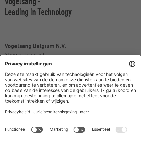
Vogelsang -
Leading in Technology
Vogelsang Belgium N.V.
Slingerstraat 50
8820 Torhout
België
Contact
Telefoon:
+32 51 81 96 40
E-Mail:
belgium@vogelsang.info