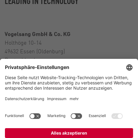
LEADING IN TECHNOLOGY
Vogelsang GmbH & Co. KG
Holthöge 10-14
49632 Essen (Oldenburg)
Deutschland
Kontakt
Tel.:
+49 5434 83 0
E-Mail:
germany@vogelsang.info