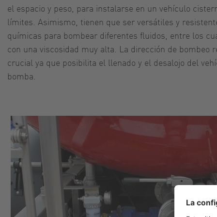
el espacio y peso, para instalarse en un vehículo ciste
límites. Asimismo, tienen que ser versátiles y resistent
químicas para bombear diferentes fluidos, entre los c
con una viscosidad muy alta. La dirección de bombeo re
crucial ya que posibilita el llenado y el desalojo del ve
bomba.