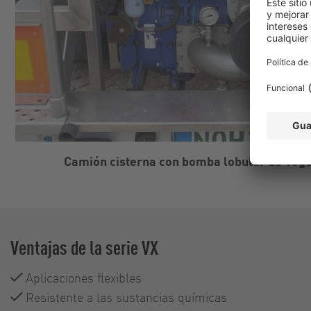
Camión cisterna con bomba lobular de Voge
Ventajas de la serie VX
Aplicaciones flexibles
Resistente a las sustancias químicas