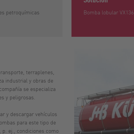
nes petroquímicas
Bomba lobular VX136
ansporte, terraplenes,
a industrial y obras de
 compañía se especializa
s y peligrosas.
ar y descargar vehículos
bombas para este tipo de
 p. ej., condiciones como