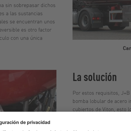
rna sin sobrepasar dichos
es a las sustancias
uales se encuentran unos
versible es otro factor
hículo con una única
Cam
La solución
Por estos requisitos, J+B
bomba lobular de acero i
cubiertos de Viton, esto l
producidos en las zonas d
perforación o lavado, co