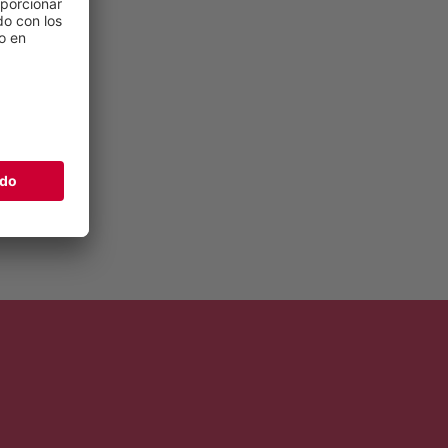
°C.
üpers GmbH