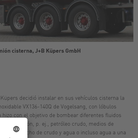
ión cisterna, J+B Küpers GmbH
 Küpers decidió instalar en sus vehículos cisterna la
noxidable VX136-140Q de Vogelsang, con lóbulos
o hizo con el objetivo de bombear diferentes fluidos
e perforación, p. ej., petróleo crudo, medios de
ndensado hecho de crudo y agua o incluso agua a una