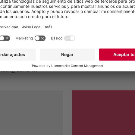
temperatura de hasta 80 
Descargas
Caso de éxito: J+B K
lsang, serie VX