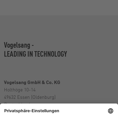
Vogelsang -
LEADING IN TECHNOLOGY
Vogelsang GmbH & Co. KG
Holthöge 10-14
49632 Essen (Oldenburg)
Deutschland