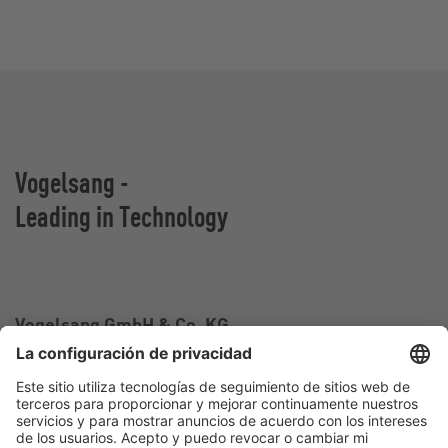
Vogelsang -
Leading in Technology
Vogelsang GmbH & Co. KG
Holthoege 10-14
49632 Essen (Oldenburg)
Alemania